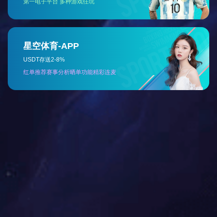
家用排插
S105-10D
华体会体育网页版-华体会（中国）
电动工具、器具开关
PCB控制模块