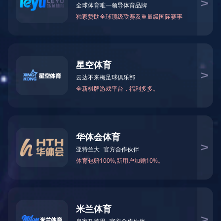
搜索
法德首页
企业概况
公司简介
企业文化
发展历程
证书荣誉
产品中心
资讯中心
华体会体育网页版-华体会（中国）