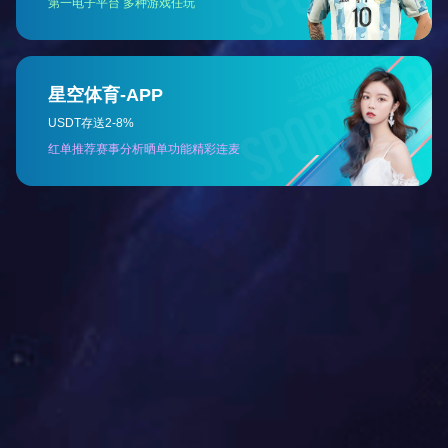
家用排插
G622-100
华体会体育网页版-华体会（中国）
电动工具、器具开关
PCB控制模块