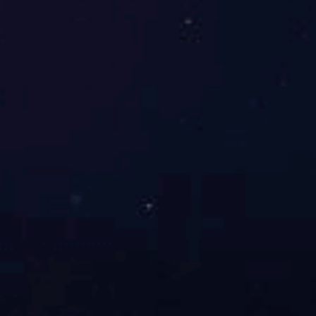
交流防尘电子无级调开关
FD02系列