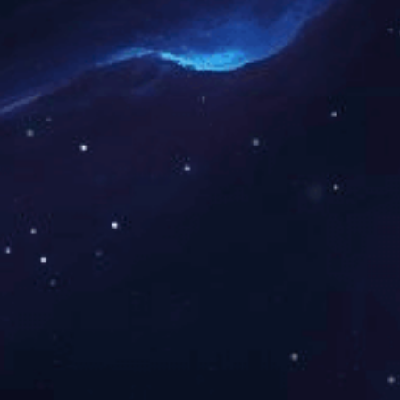
热门关键词： PCB控制模块、器具开关、电动工具扳机
友情链接：
企业博客
法德首页
企业概况
产品中心
资讯中心
荣誉资质
华体会体育网页版-华体会（中国）
热销产品
电动工具、器具开关
PCB控制模块
联系方式
地址：