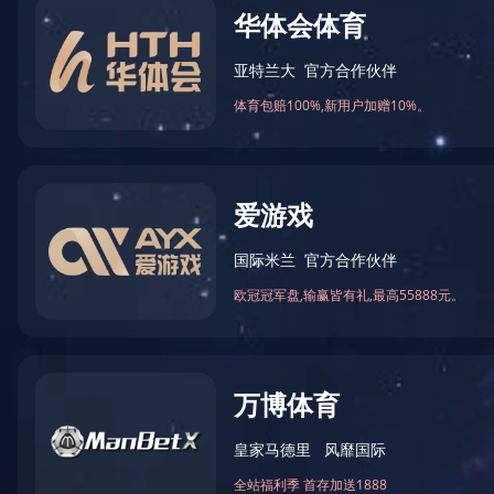
搜索
法德首页
企业概况
公司简介
企业文化
发展历程
证书荣誉
产品中心
资讯中心
华体会体育网页版-华体会（中国）