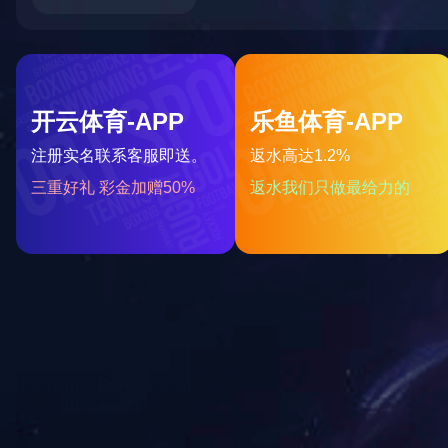
功能件自由组合
F05 白色拉丝
华体会体育网页版-华体会（中国）
电动工具、器具开关
PCB控制模块
华体会体育网页版-华体会（中国）
FD01系列
交流防尘电子无级调开关
FD02系列