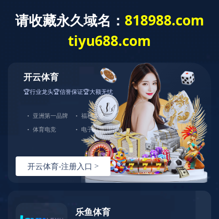
欢迎访问 法德电器有限公司官网！
登录
注册
搜索