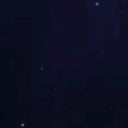
交流防尘电子无级调开关