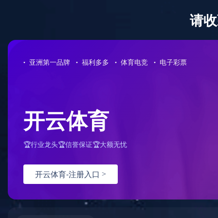
欢迎访问 法德电器有限公司官网！
登录
注册
搜索