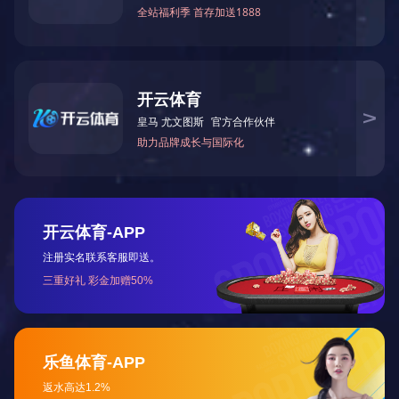
声光控
E60-049
华体会体育网页版-华体会（中国）
电动工具、器具开关
PCB控制模块