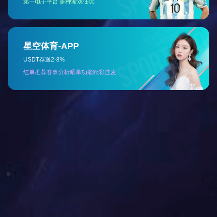
华体会体育网页版-华体会（中国）
FD01系列