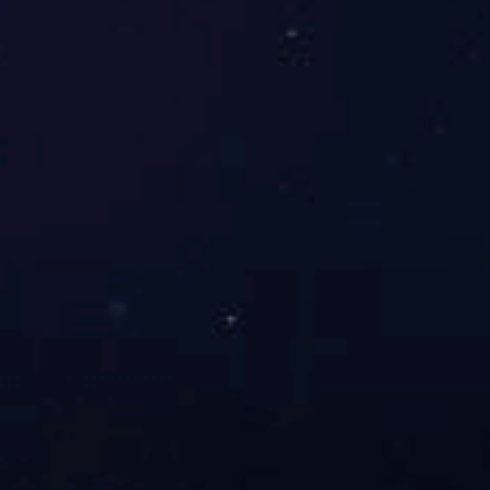
交流扳机开关
FD03系列