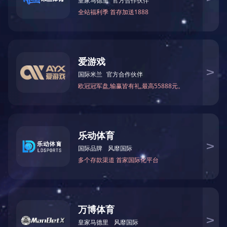
一开五孔
F02-1KS23C
华体会体育网页版-华体会（中国）
电动工具、器具开关
PCB控制模块
华体会体育网页版-华体会（中国）
FD01系列
交流防尘电子无级调开关
FD02系列