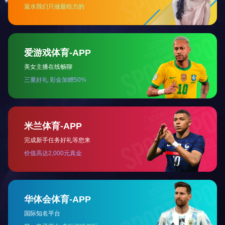
热门关键词： PCB控制模块、器具开关、电动工具扳机
友情链接：
企业博客
法德首页
企业概况
产品中心
资讯中心
荣誉资质
华体会体育网页版-华体会（中国）
热销产品
电动工具、器具开关
PCB控制模块
联系方式
地址：