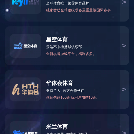
搜索
法德首页
企业概况
公司简介
企业文化
发展历程
证书荣誉
产品中心
资讯中心
华体会体育网页版-华体会（中国）