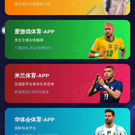
华体会体育网页版-华体会（中国）
FD01系列