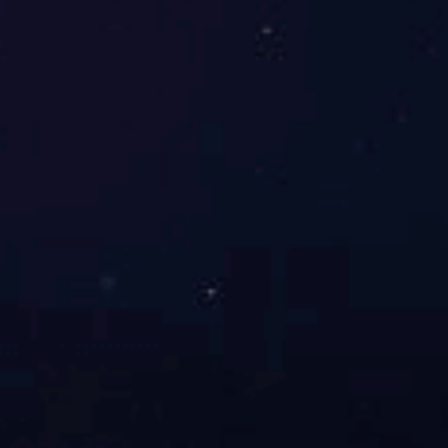
交流扳机开关
FD03系列