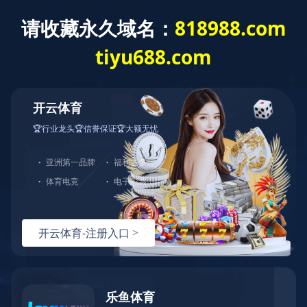
欢迎访问 法德电器有限公司官网！
登录
注册
搜索