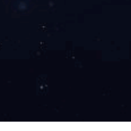
FD02系列