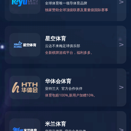
搜索
法德首页
企业概况
公司简介
企业文化
发展历程
证书荣誉
产品中心
资讯中心
华体会体育网页版-华体会（中国）