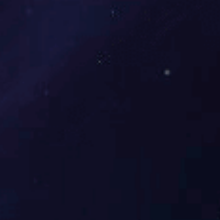
倒扳开关
FD11系列
华体会体育网页版-华体会（中国）
电动工具、器具开关
PCB控制模块