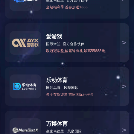
交流防尘扳机开关
FD23系列
华体会体育网页版-华体会（中国）
电动工具、器具开关
PCB控制模块
华体会体育网页版-华体会（中国）
FD01系列
交流防尘电子无级调开关