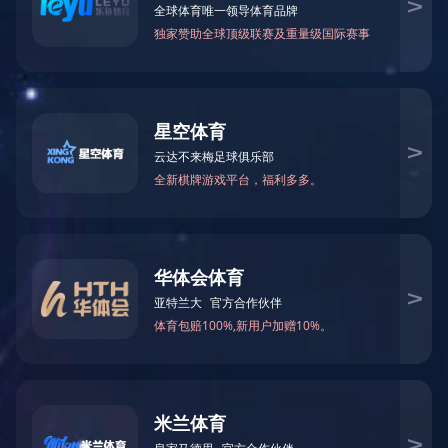
搜索
法德首页
企业概况
公司简介
企业文化
发展历程
证书荣誉
产品中心
资讯中心
华体会体育网页版-华体会（中国）