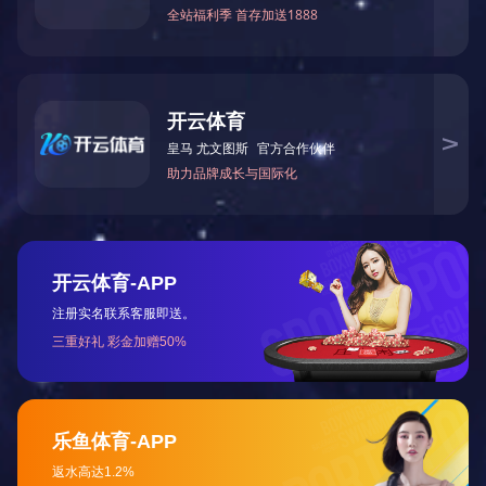
FD02系列
交流扳机开关
FD03系列
交流扳机开关
FD04系列
返回上一级
产品内容
产品说明：
技术参数 Technical parameter：
FA2-8/2BD,8(8)A 250V~5E4