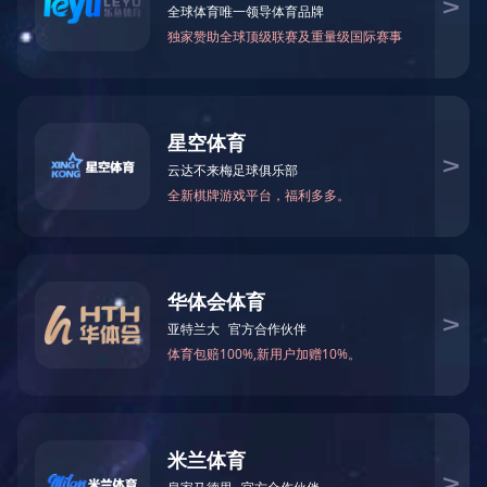
搜索
法德首页
企业概况
公司简介
企业文化
发展历程
证书荣誉
产品中心
资讯中心
华体会体育网页版-华体会（中国）