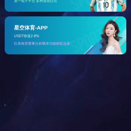
华体会体育网页版-华体会（中国）