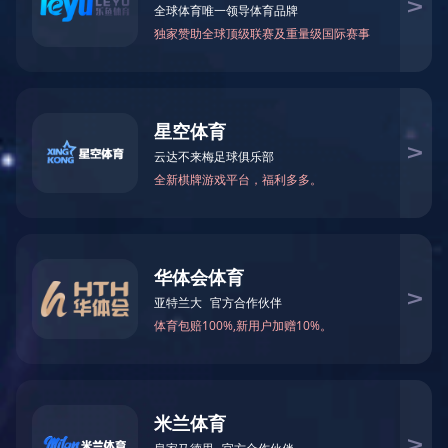
搜索
法德首页
企业概况
公司简介
企业文化
发展历程
证书荣誉
产品中心
资讯中心
华体会体育网页版-华体会（中国）