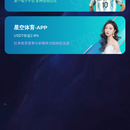
华体会体育网页版-华体会（中国）
FD01系列