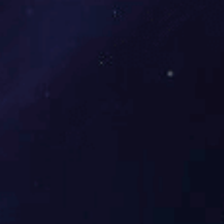
交流防尘电子无级调开关
FD02系列