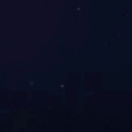
交流扳机开关
FD03系列