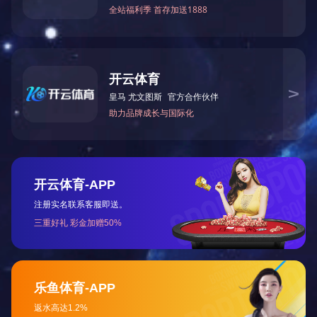
交流扳机开关
FD03系列
交流扳机开关
FD04系列
返回上一级
同类产品
Title
MORE
一位双控开关
F02-1KS
二位双控开关
F02-2KS
三位双控开关
F02-3KS