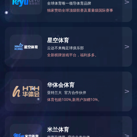
搜索
法德首页
企业概况
公司简介
企业文化
发展历程
证书荣誉
产品中心
资讯中心
华体会体育网页版-华体会（中国）