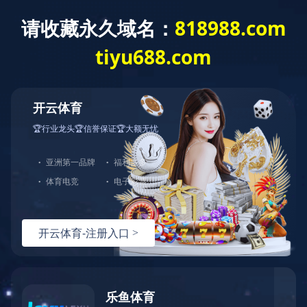
欢迎访问 法德电器有限公司官网！
登录
注册
搜索