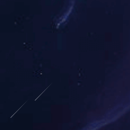
四位双控开关
F02-4KS
华体会体育网页版-华体会（中国）
电动工具、器具开关
PCB控制模块