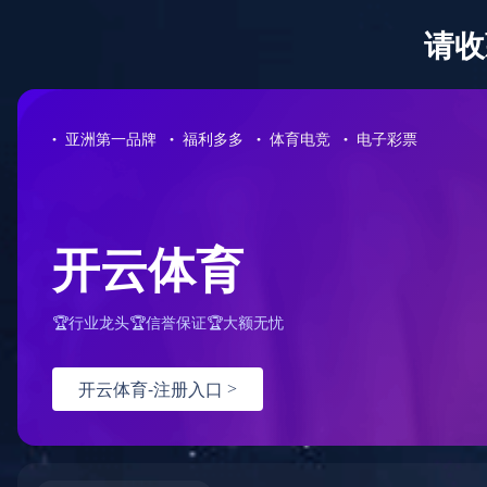
欢迎访问 法德电器有限公司官网！
登录
注册
搜索