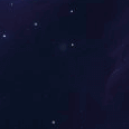
交流防尘电子无级调开关
FD02系列