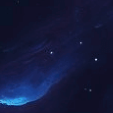
华体会体育网页版-华体会（中国）
FD01系列