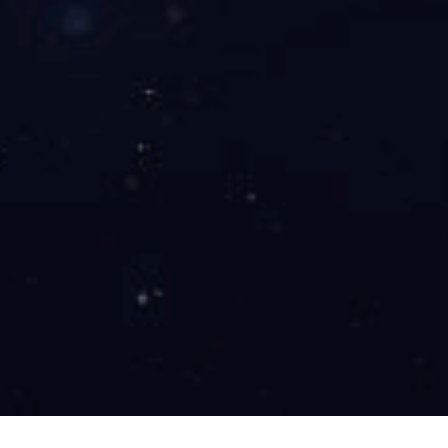
交流防尘电子无级调开关