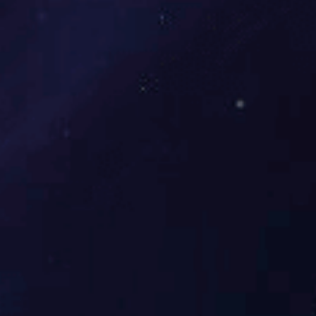
转盘调速控制器
FD06-12A
华体会体育网页版-华体会（中国）
电动工具、器具开关
PCB控制模块