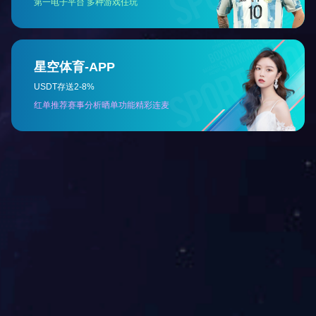
热门关键词： PCB控制模块、器具开关、电动工具扳机
友情链接：
企业博客
法德首页
企业概况
产品中心
资讯中心
荣誉资质
华体会体育网页版-华体会（中国）
热销产品
电动工具、器具开关
PCB控制模块
联系方式
地址：
浙江省金华市武义县桐琴五金机械工业园纬六东路经五
路5号
手机：
13888888888