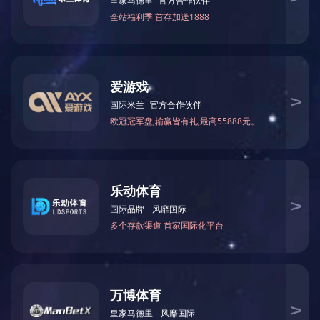
转盘调速控制器
FD06-37A
华体会体育网页版-华体会（中国）
电动工具、器具开关
PCB控制模块
华体会体育网页版-华体会（中国）
FD01系列
交流防尘电子无级调开关