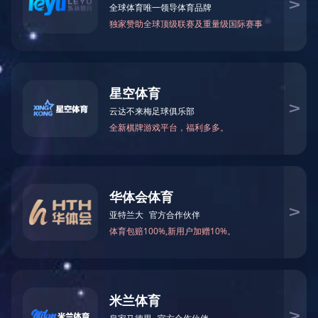
搜索
法德首页
企业概况
公司简介
企业文化
发展历程
证书荣誉
产品中心
资讯中心
华体会体育网页版-华体会（中国）