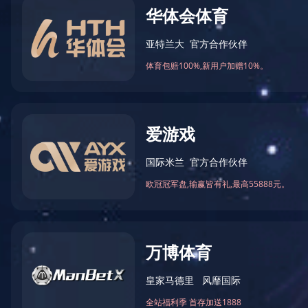
搜索
法德首页
企业概况
公司简介
企业文化
发展历程
证书荣誉
产品中心
资讯中心
华体会体育网页版-华体会（中国）