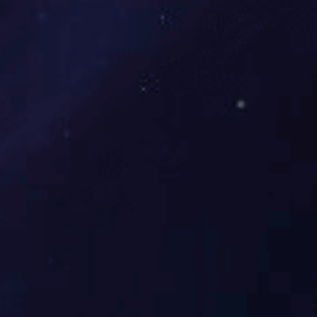
交流防尘电子无级调开关
FD02系列