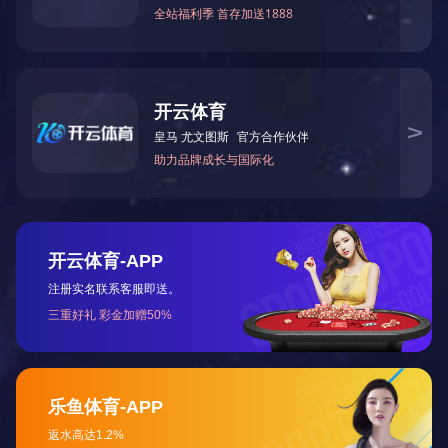
USB五孔插座
F08-US23C
华体会体育网页版-华体会（中国）
电动工具、器具开关
PCB控制模块