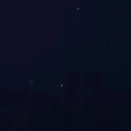
交流扳机开关
FD03系列