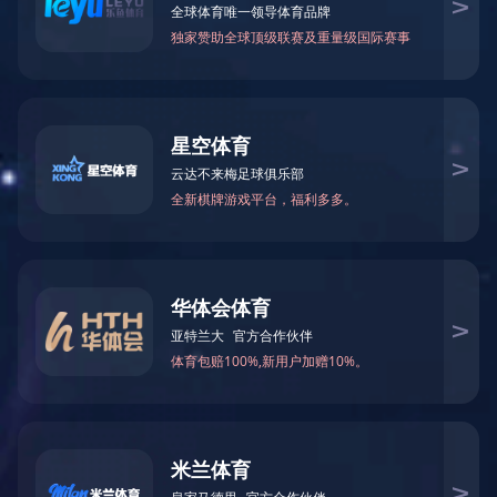
搜索
法德首页
企业概况
公司简介
企业文化
发展历程
证书荣誉
产品中心
资讯中心
华体会体育网页版-华体会（中国）