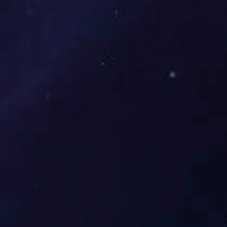
交流防尘电子无级调开关
FD02系列