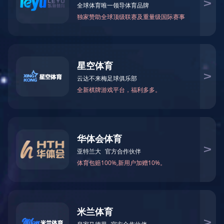
搜索
法德首页
企业概况
公司简介
企业文化
发展历程
证书荣誉
产品中心
资讯中心
华体会体育网页版-华体会（中国）