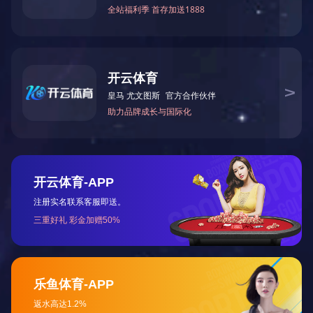
USB五孔
F01-US23C
华体会体育网页版-华体会（中国）
电动工具、器具开关
PCB控制模块