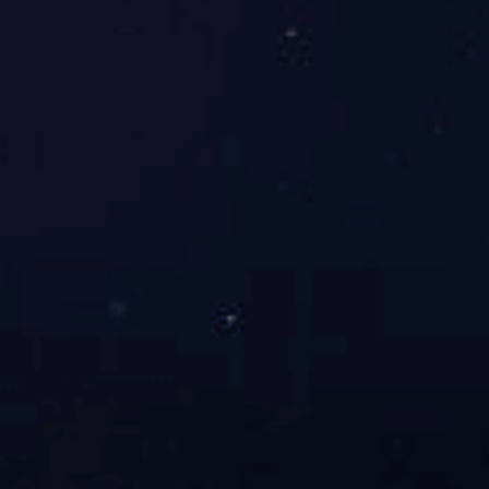
交流扳机开关
FD03系列