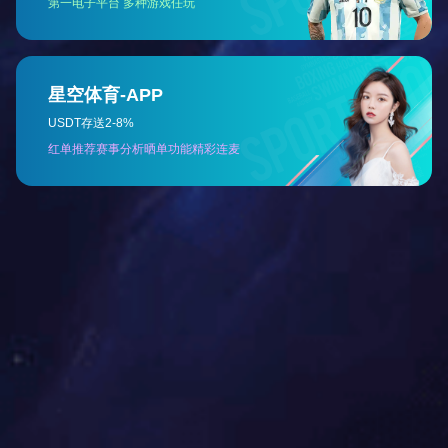
华体会体育网页版-华体会（中国）
FD01系列