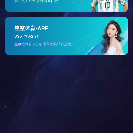
华体会体育网页版-华体会（中国）
FD01系列