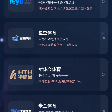
搜索
法德首页
企业概况
公司简介
企业文化
发展历程
证书荣誉
产品中心
资讯中心
华体会体育网页版-华体会（中国）