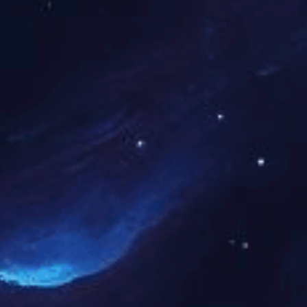
华体会体育网页版-华体会（中国）
FD01系列