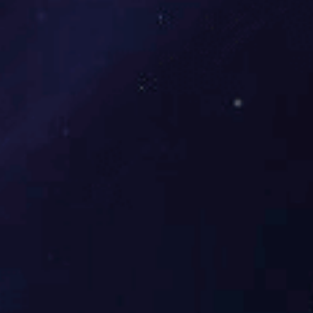
交流防尘电子无级调开关
FD02系列