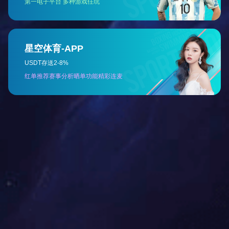
华体会体育网页版-华体会（中国）
FD01系列