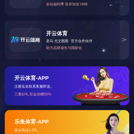
防雷五孔插座
F07-FL23C
华体会体育网页版-华体会（中国）
电动工具、器具开关
PCB控制模块