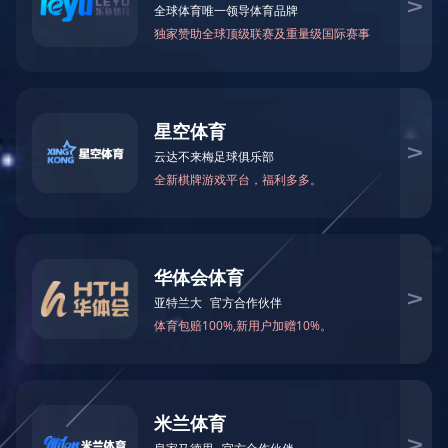
搜索
法德首页
企业概况
公司简介
企业文化
发展历程
证书荣誉
产品中心
资讯中心
华体会体育网页版-华体会（中国）