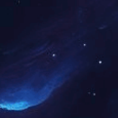
华体会体育网页版-华体会（中国）
FD01系列