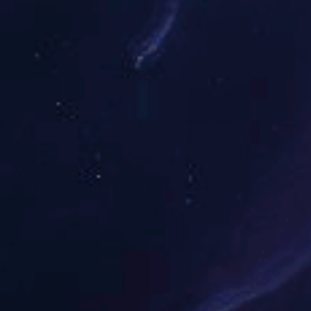
16A-五孔插座
F07-(16A)23C
华体会体育网页版-华体会（中国）
电动工具、器具开关
PCB控制模块