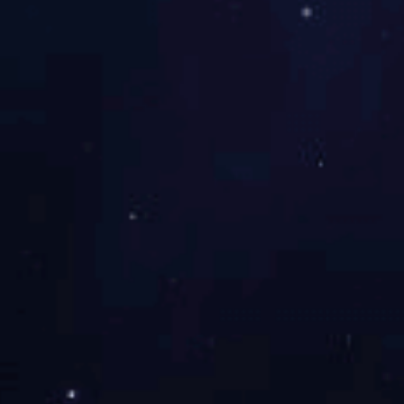
交流扳机开关
FD03系列