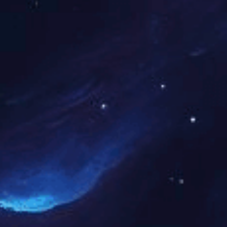
华体会体育网页版-华体会（中国）
FD01系列