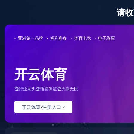
欢迎访问 法德电器有限公司官网！
登录
注册
搜索