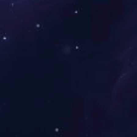
交流防尘电子无级调开关
FD02系列