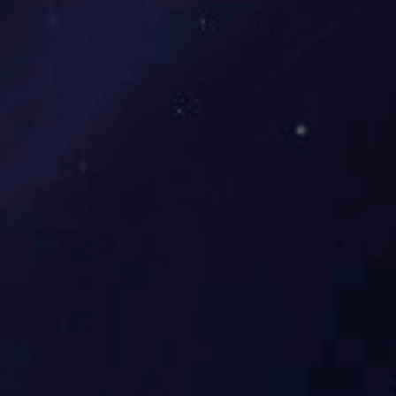
交流防尘电子无级调开关
FD02系列