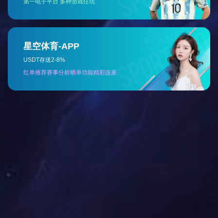
华体会体育网页版-华体会（中国）
FD01系列