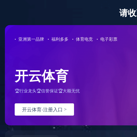
欢迎访问 法德电器有限公司官网！
登录
注册
搜索