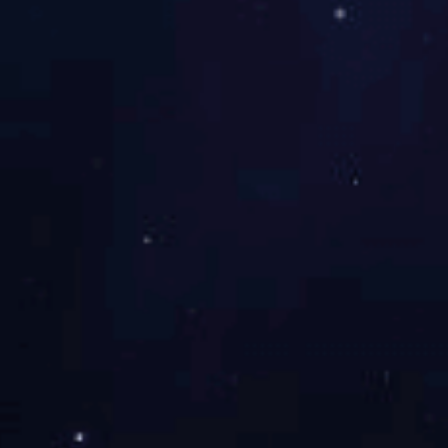
交流防尘电子无级调开关
FD02系列