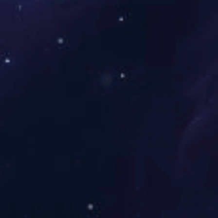
华体会体育网页版-华体会（中国）
FD01系列