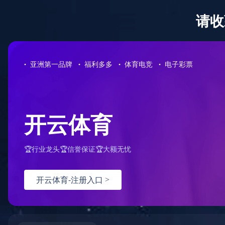
欢迎访问 法德电器有限公司官网！
登录
注册
搜索