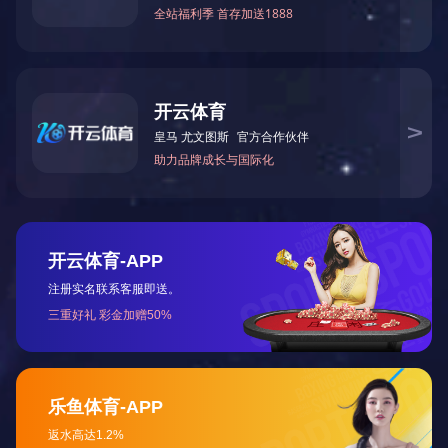
铝拉丝金色
华体会体育网页版-华体会（中国）
电动工具、器具开关
PCB控制模块