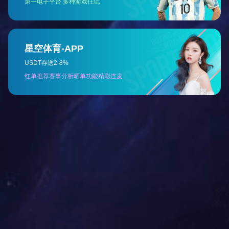
华体会体育网页版-华体会（中国）
FD01系列