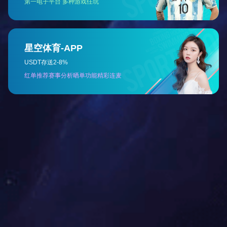
华体会体育网页版-华体会（中国）
FD01系列