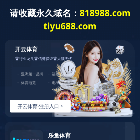
欢迎访问 法德电器有限公司官网！
登录
注册
搜索