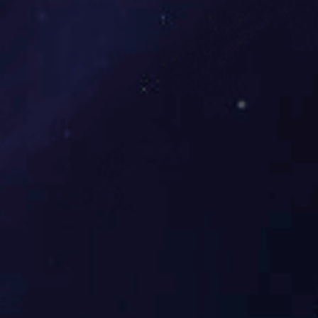
交流防尘电子无级调开关
FD02系列