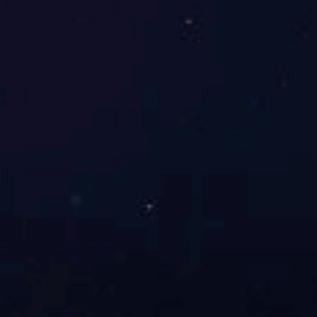
交流扳机开关
FD03系列