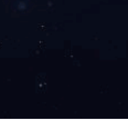
交流扳机开关