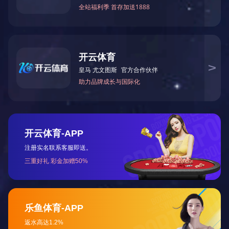
水晶钻石银
华体会体育网页版-华体会（中国）
电动工具、器具开关
PCB控制模块