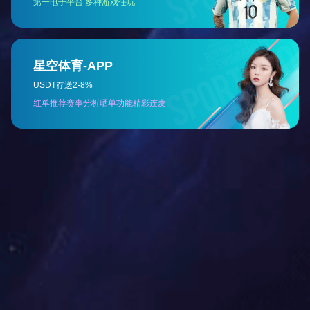
华体会体育网页版-华体会（中国）
FD01系列