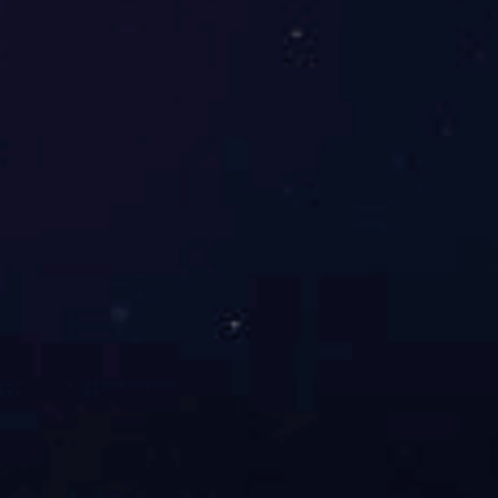
华体会体育网页版-华体会（中国）
FD01系列