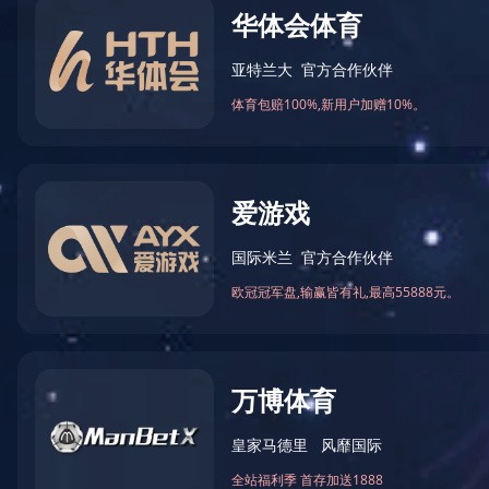
搜索
法德首页
企业概况
公司简介
企业文化
发展历程
证书荣誉
产品中心
资讯中心
华体会体育网页版-华体会（中国）