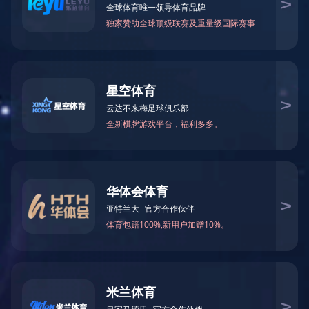
搜索
法德首页
企业概况
公司简介
企业文化
发展历程
证书荣誉
产品中心
资讯中心
华体会体育网页版-华体会（中国）